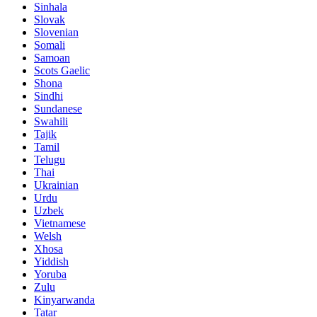
Sinhala
Slovak
Slovenian
Somali
Samoan
Scots Gaelic
Shona
Sindhi
Sundanese
Swahili
Tajik
Tamil
Telugu
Thai
Ukrainian
Urdu
Uzbek
Vietnamese
Welsh
Xhosa
Yiddish
Yoruba
Zulu
Kinyarwanda
Tatar