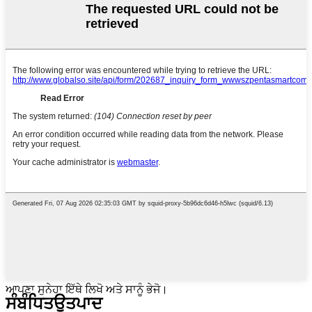
ਆਪਣਾ ਸੁਨੇਹਾ ਇੱਥੇ ਲਿਖੋ ਅਤੇ ਸਾਨੂੰ ਭੇਜੋ।
ਸੰਬੰਧਿਤ
ਉਤਪਾਦ