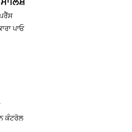
 ਮਾਲਿਸ਼
ਪਰੈੱਸ
ਟਕਾਰਾ ਪਾਓ
ਰ
ਨ ਕੰਟਰੋਲ