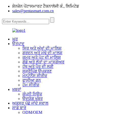
ਸ਼ੇਨਜ਼ੇਨ ਪੇਂਟਾਸਮਾਰਟ ਟੈਕਨਾਲੋਜੀ ਕੰ., ਲਿਮਿਟੇਡ
sales@pentasmart.com.cn
ਘਰ
ਉਤਪਾਦ
ਸਿਰ ਅਤੇ ਅੱਖਾਂ ਦੀ ਮਾਲਿਸ਼
ਗਰਦਨ ਅਤੇ ਮੋਢੇ ਦੀ ਮਾਲਸ਼
ਕਮਰ ਅਤੇ ਪੇਟ ਦੀ ਮਾਲਿਸ਼
ਗੋਡੇ ਅਤੇ ਲੱਤਾਂ ਦਾ ਮਾਸਗੇਅਰ
ਹੱਥ ਅਤੇ ਪੈਰ ਦੀ ਲੜੀ
ਸਕ੍ਰੈਪਿੰਗ ਉਪਕਰਣ
ਮੇਨਟੇਨੈਂਸ ਸੀਰੀਜ਼
ਫਾਸੀਆ ਗਨ
ਹੋਮ ਸੀਰੀਜ਼
ਖ਼ਬਰਾਂ
ਕੰਪਨੀ ਨਿਊਜ਼
ਉਦਯੋਗ ਖਬਰ
ਅਕਸਰ ਪੁੱਛੇ ਜਾਂਦੇ ਸਵਾਲ
ਸਾਡੇ ਬਾਰੇ
ODM/OEM